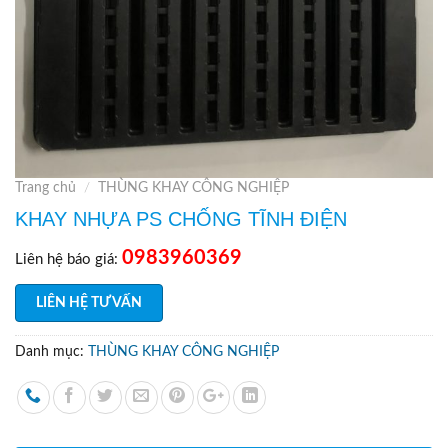
Trang chủ
/
THÙNG KHAY CÔNG NGHIỆP
KHAY NHỰA PS CHỐNG TĨNH ĐIỆN
0983960369
Liên hệ báo giá:
LIÊN HỆ TƯ VẤN
Danh mục:
THÙNG KHAY CÔNG NGHIỆP