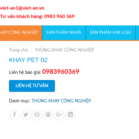
viet-an1@viet-an.vn
Tư vấn khách hàng: 0983 960 369
HAY CÔNG NGHIỆP
SẢN PHẨM NHỰA
SẢN PHẨM KIM LOẠI
Trang chủ
/
THÙNG KHAY CÔNG NGHIỆP
KHAY PET 02
0983960369
Liên hệ báo giá:
LIÊN HỆ TƯ VẤN
Danh mục:
THÙNG KHAY CÔNG NGHIỆP