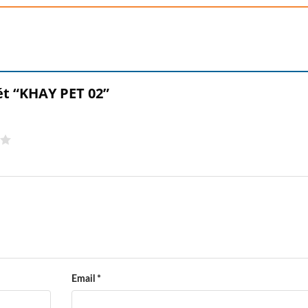
ét “KHAY PET 02”
Email
*