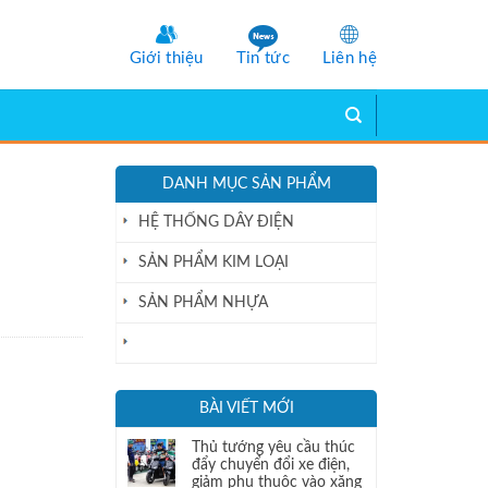
Giới thiệu
Tin tức
Liên hệ
DANH MỤC SẢN PHẨM
HỆ THỐNG DÂY ĐIỆN
SẢN PHẨM KIM LOẠI
SẢN PHẨM NHỰA
THÙNG KHAY CÔNG NGHIỆP
BÀI VIẾT MỚI
Thủ tướng yêu cầu thúc
đẩy chuyển đổi xe điện,
giảm phụ thuộc vào xăng