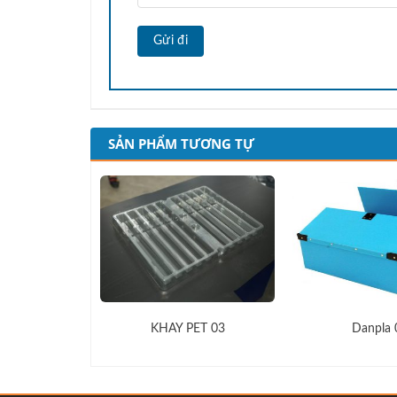
SẢN PHẨM TƯƠNG TỰ
ET 01
KHAY PET 03
Danpla 